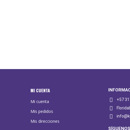
MI CUENTA
INFORMA
+57 31
Mi cuenta
Florid
Mis pedidos
info@k
Mis direcciones
SÍGUENOS