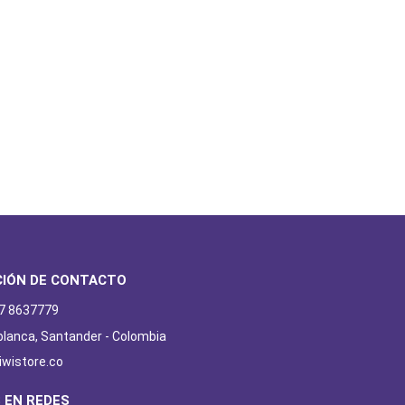
CIÓN DE CONTACTO
7 8637779
ablanca, Santander - Colombia
iwistore.co
 EN REDES