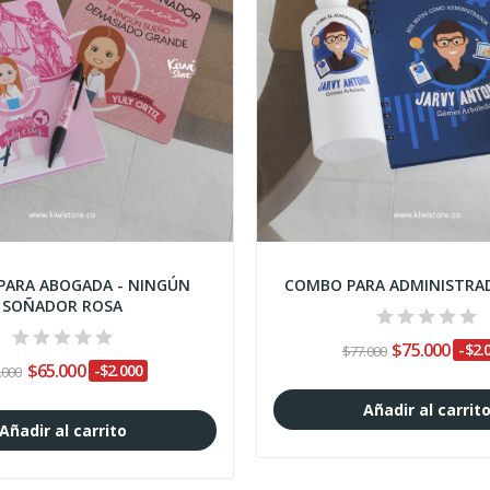
PARA ABOGADA - NINGÚN
COMBO PARA ADMINISTRAD
SOÑADOR ROSA
$75.000
-$2.
$77.000
$65.000
-$2.000
.000
Añadir al carrit
Añadir al carrito