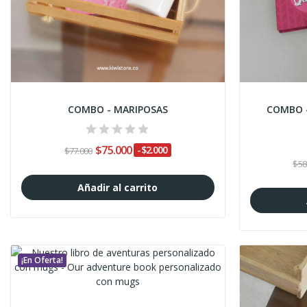
COMBO - MARIPOSAS
COMBO -
$75.000
-$2.000
$77.000
$58
Añadir al carrito
¡En Oferta!